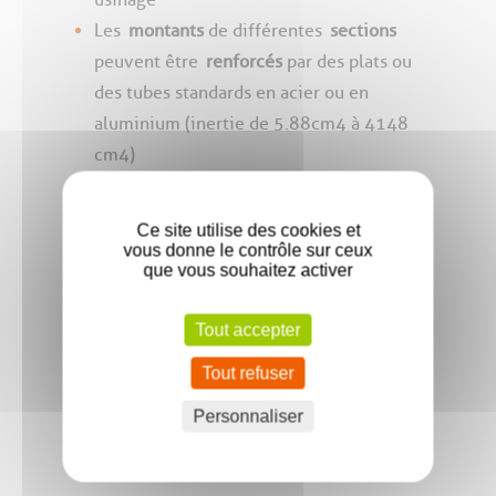
Les
montants
de différentes
sections
peuvent être
renforcés
par des plats ou
des tubes standards en acier ou en
aluminium (inertie de 5.88cm4 à 4148
cm4)
Assemblage
Ce site utilise des cookies et
vous donne le contrôle sur ceux
que vous souhaitez activer
En coupe droite suivant différents types de
pose :
Tout accepter
Tout refuser
Pose de
face
Pose
pénétrante
Personnaliser
Pose
à
l’avancement