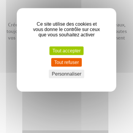
NOS ATOUTS
Ce site utilise des cookies et
Créer et fabriquer des profilés alu, toujours plus beaux,
vous donne le contrôle sur ceux
toujours plus design, adaptés à tous vos projets, à toutes
que vous souhaitez activer
vos exigences tout en épargnant notre environnement
Tout accepter
Tout refuser
Personnaliser
INNOVATION