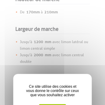
De
170mm
à
210mm
Largeur de marche
Jusqu’à
1200
mm
avec limon latéral ou
limon central simple
Jusqu’à
2000
mm
avec limon central
double
Giron
Ce site utilise des cookies et
vous donne le contrôle sur ceux
De
210mm
à
270mm
que vous souhaitez activer