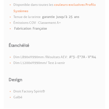
couleurs exclusives Profils
Disponible dans toutes les
Systèmes
Tenue de la teinte
garantie
jusqu’à
25
ans
Émissions COV : Classement A+
Fabrication
Française
Étanchéité
Dim L890xH990mm /Résultats AEV :
A*3 - E*7A - V*A4
Dim L1200xH990mm/ Test à venir
Design
Droit Factory Spirit®
Galbé