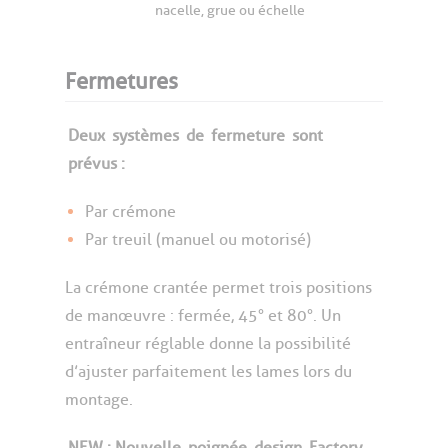
nacelle, grue ou échelle
Fermetures
Deux
systèmes
de
fermeture
sont
prévus :
Par crémone
Par treuil (manuel ou motorisé)
La crémone crantée permet trois positions
de manœuvre : fermée, 45° et 80°. Un
entraîneur réglable donne la possibilité
d’ajuster parfaitement les lames lors du
montage.
NEW : Nouvelle
poignée
design
Factory