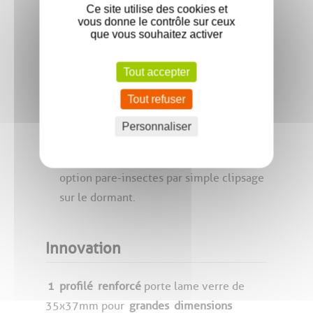
gamme de
Ce site utilise des cookies et
Des profils d’adaptation et de liaison
vous donne le contrôle sur ceux
que vous souhaitez activer
sont disponibles pour joindre plusieurs
jalousies latéralement.
Tout accepter
Au-delà d’une certaine hauteur de
châssis, il est possible de placer deux
Tout refuser
mécanismes d’ouverture indépendants
Personnaliser
dont une ouverture par manivelle.
La jalousie Trinidad® dispose d’une
option pare-insectes par simple clipsage
sur le dormant.
Innovation
1
profilé
renforcé
porte lame verre de
35x37mm pour
grandes
dimensions