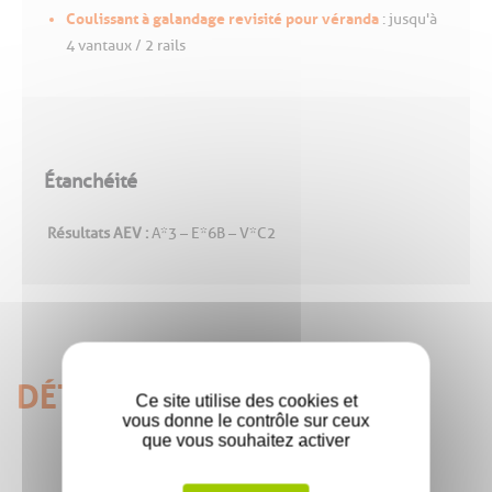
Coulissant à galandage revisité pour véranda
: jusqu'à
4 vantaux / 2 rails
Étanchéité
Résultats AEV :
A*3 – E*6B – V*C2
DÉTAILS TECHNIQUES
Ce site utilise des cookies et
vous donne le contrôle sur ceux
que vous souhaitez activer
Option chicane réduite JAYA®