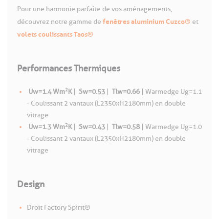
Pour une harmonie parfaite de vos aménagements,
fenêtres aluminium Cuzco®
découvrez notre gamme de
et
volets coulissants Taos®
Performances Thermiques
2
Uw=1.4 Wm
K
|
Sw=0.53
|
Tlw=0.66
| Warmedge Ug=1.1
- Coulissant 2 vantaux (L2350xH2180mm) en double
vitrage
2
Uw=1.3 Wm
K
|
Sw=0.43
|
Tlw=0.58
| Warmedge Ug=1.0
- Coulissant 2 vantaux (L2350xH2180mm) en double
vitrage
Design
Droit Factory Spirit®