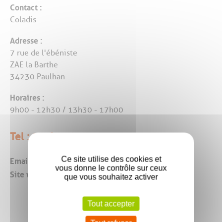
Contact :
Coladis
Adresse :
7 rue de l'ébéniste
ZAE la Barthe
34230 Paulhan
Horaires :
9h00 - 12h30 / 13h30 - 17h00
Tel : 04 67 24 02 09
Email :
coladis@hotmail.fr
Ce site utilise des cookies et
vous donne le contrôle sur ceux
Site web :
www.coladis.com
que vous souhaitez activer
Tout accepter