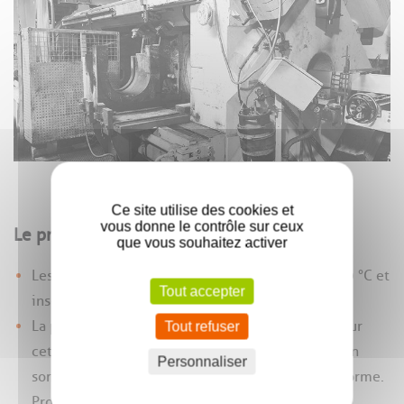
Ce site utilise des cookies et
vous donne le contrôle sur ceux
Le procédé d'extrusion
que vous souhaitez activer
Les
billettes
sont préalablement chauffées à 480 °C et
Tout accepter
insérées dans le container de la presse.
La presse d'extrusion exerce une forte pression sur
Tout refuser
cette
billette
qui passe au travers d’une
filière
en
Personnaliser
sortie de laquelle apparaît le profilé moulé à la forme.
Profils Systèmes utilise plus de