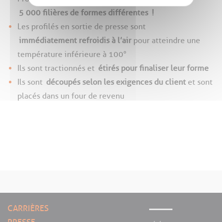
5 000 filières de formes différentes
!
Les profilés en sortie de presse sont
immédiatement refroidis à l’air
pour atteindre une
température inférieure à 100°
Ils sont tractionnés et
étirés pour finaliser leur forme
Ils sont
découpés selon les exigences du client
et sont
placés dans un four de revenu
CARRIÈRES